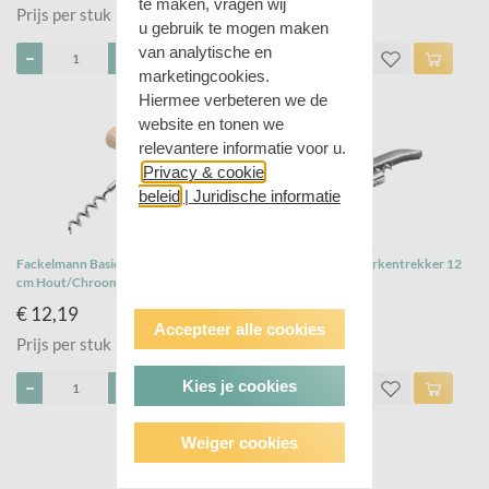
te maken, vragen wij
Prijs per stuk
Prijs per stuk
u gebruik te mogen maken
van analytische en
marketingcookies.
Hiermee verbeteren we de
website en tonen we
relevantere informatie voor u.
Privacy & cookie
beleid
|
Juridische informatie
Fackelmann Basic Kurkentrekker 10.5
Fackelmann Basic Kurkentrekker 12
cm Hout/Chroom
cm RVS
€ 12,19
€ 14,29
Accepteer alle cookies
Prijs per stuk
Prijs per stuk
Kies je cookies
Weiger cookies