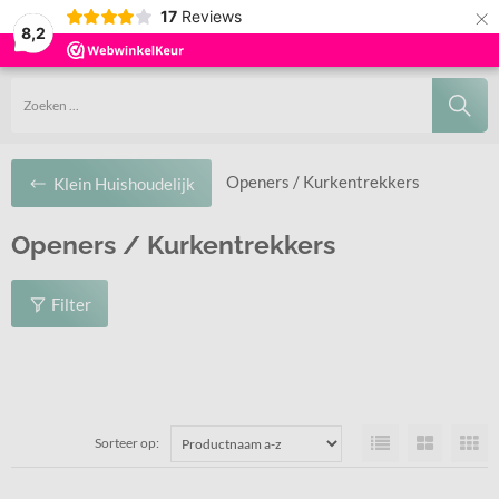
×
17
Reviews
8,2
Niet goed, geld terug
Voor 12:00 uur besteld, vandaag verzonden
Gratis retour
Openers / Kurkentrekkers
Klein Huishoudelijk
Openers / Kurkentrekkers
Filter
Sorteer op: