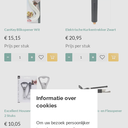
CanKey Blikopener Wit
Elektrische Kurkentrekker Zwart
€ 15,15
€ 20,95
Prijs per stuk
Prijs per stuk
Informatie over
cookies
Excellent Houseware Flesopener 9 cm
Fackelmann Basic Blik- en Flesopener
2 Stuks
15 cm Zilver/Zwart
Om uw bezoek persoonlijker
€ 10,05
€ 12,69