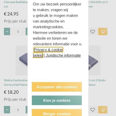
Clarysse Badlaken Gestreept 90x170
Ten Cate Handdoeken 50x100 cm 2
Om uw bezoek persoonlijker
cm
Stuks Wit/100% Katoen
te maken, vragen wij
€ 24,95
€ 24,49
u gebruik te mogen maken
Prijs per stuk
Prijs per stuk
van analytische en
marketingcookies.
Hiermee verbeteren we de
website en tonen we
relevantere informatie voor u.
Privacy & cookie
beleid
|
Juridische informatie
Walra Gastendoek 30x50 cm 2 Stuks
Walra Washand 16x21 cm 2 Stuks
Gerecycled Katoen/Blauw
Gerecycled Katoen/Blauw
Accepteer alle cookies
€ 18,20
€ 14,09
Prijs per stuk
Prijs per stuk
Kies je cookies
Weiger cookies